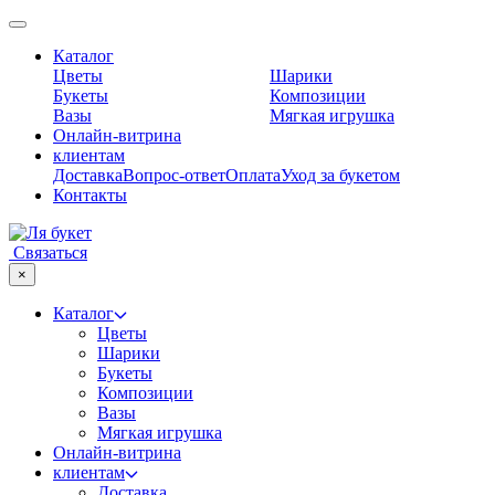
Skip
to
Каталог
content
Цветы
Шарики
Букеты
Композиции
Вазы
Мягкая игрушка
Онлайн-витрина
клиентам
Доставка
Вопрос-ответ
Оплата
Уход за букетом
Контакты
Связаться
×
Каталог
Цветы
Шарики
Букеты
Композиции
Вазы
Мягкая игрушка
Онлайн-витрина
клиентам
Доставка