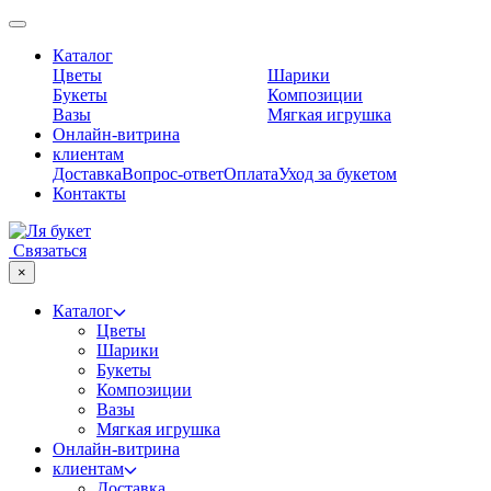
Skip
to
Каталог
content
Цветы
Шарики
Букеты
Композиции
Вазы
Мягкая игрушка
Онлайн-витрина
клиентам
Доставка
Вопрос-ответ
Оплата
Уход за букетом
Контакты
Связаться
×
Каталог
Цветы
Шарики
Букеты
Композиции
Вазы
Мягкая игрушка
Онлайн-витрина
клиентам
Доставка